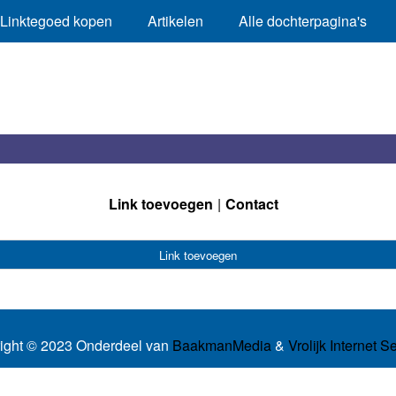
Linktegoed kopen
Artikelen
Alle dochterpagina's
Link toevoegen
Contact
Link toevoegen
ight © 2023 Onderdeel van
BaakmanMedia
&
Vrolijk Internet S